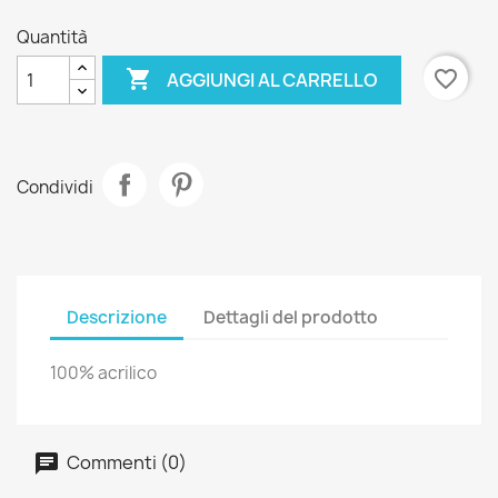
Quantità

favorite_border
AGGIUNGI AL CARRELLO
Condividi
Descrizione
Dettagli del prodotto
100% acrilico
Commenti (0)