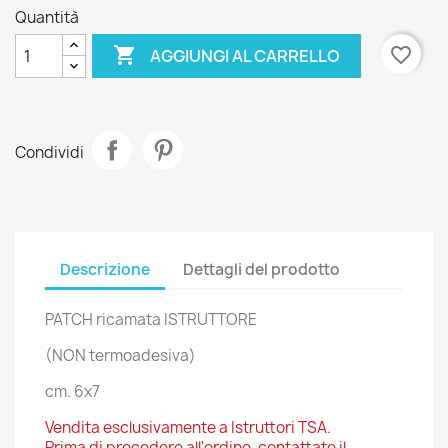
Quantità

favorite_border
AGGIUNGI AL CARRELLO
Condividi
Descrizione
Dettagli del prodotto
PATCH ricamata ISTRUTTORE
(NON termoadesiva)
cm. 6x7
Vendita esclusivamente a Istruttori TSA.
Prima di procedere all'ordine, contattate il