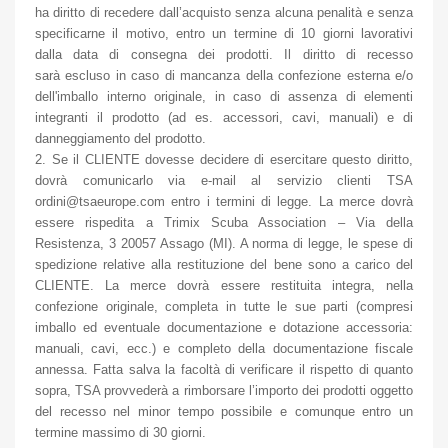
ha diritto di recedere dall’acquisto senza alcuna penalità e senza
specificarne il motivo, entro un termine di 10 giorni lavorativi
dalla data di consegna dei prodotti. Il diritto di recesso
sarà escluso in caso di mancanza della confezione esterna e/o
dell'imballo interno originale, in caso di assenza di elementi
integranti il prodotto (ad es. accessori, cavi, manuali) e di
danneggiamento del prodotto.
2. Se il CLIENTE dovesse decidere di esercitare questo diritto,
dovrà comunicarlo via e-mail al servizio clienti TSA
ordini@tsaeurope.com entro i termini di legge. La merce dovrà
essere rispedita a Trimix Scuba Association – Via della
Resistenza, 3 20057 Assago (MI). A norma di legge, le spese di
spedizione relative alla restituzione del bene sono a carico del
CLIENTE. La merce dovrà essere restituita integra, nella
confezione originale, completa in tutte le sue parti (compresi
imballo ed eventuale documentazione e dotazione accessoria:
manuali, cavi, ecc.) e completo della documentazione fiscale
annessa. Fatta salva la facoltà di verificare il rispetto di quanto
sopra, TSA provvederà a rimborsare l’importo dei prodotti oggetto
del recesso nel minor tempo possibile e comunque entro un
termine massimo di 30 giorni.