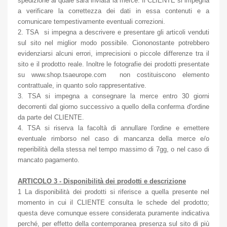
spedizione al quale sarà inviata la merce. Il CLIENTE si impegna
a verificare la correttezza dei dati in essa contenuti e a
comunicare tempestivamente eventuali correzioni.
2. TSA si impegna a descrivere e presentare gli articoli venduti
sul sito nel miglior modo possibile. Ciononostante potrebbero
evidenziarsi alcuni errori, imprecisioni o piccole differenze tra il
sito e il prodotto reale. Inoltre le fotografie dei prodotti presentate
su www.shop.tsaeurope.com non costituiscono elemento
contrattuale, in quanto solo rappresentative.
3. TSA si impegna a consegnare la merce entro 30 giorni
decorrenti dal giorno successivo a quello della conferma d'ordine
da parte del CLIENTE.
4. TSA si riserva la facoltà di annullare l'ordine e emettere
eventuale rimborso nel caso di mancanza della merce e/o
reperibilità della stessa nel tempo massimo di 7gg, o nel caso di
mancato pagamento.
ARTICOLO 3 - Disponibilità dei prodotti e descrizione
1 La disponibilità dei prodotti si riferisce a quella presente nel
momento in cui il CLIENTE consulta le schede del prodotto;
questa deve comunque essere considerata puramente indicativa
perché, per effetto della contemporanea presenza sul sito di più