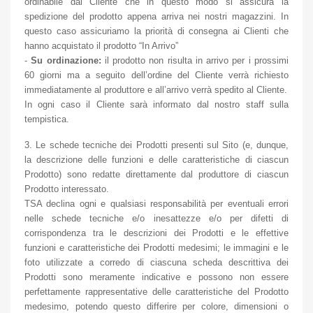
ordinabile dal Cliente che in questo modo si assicura la
spedizione del prodotto appena arriva nei nostri magazzini. In
questo caso assicuriamo la priorità di consegna ai Clienti che
hanno acquistato il prodotto “In Arrivo”
-
Su ordinazione:
il prodotto non risulta in arrivo per i prossimi
60 giorni ma a seguito dell’ordine del Cliente verrà richiesto
immediatamente al produttore e all’arrivo verrà spedito al Cliente.
In ogni caso il Cliente sarà informato dal nostro staff sulla
tempistica.
3. Le schede tecniche dei Prodotti presenti sul Sito (e, dunque,
la descrizione delle funzioni e delle caratteristiche di ciascun
Prodotto) sono redatte direttamente dal produttore di ciascun
Prodotto interessato.
TSA declina ogni e qualsiasi responsabilità per eventuali errori
nelle schede tecniche e/o inesattezze e/o per difetti di
corrispondenza tra le descrizioni dei Prodotti e le effettive
funzioni e caratteristiche dei Prodotti medesimi; le immagini e le
foto utilizzate a corredo di ciascuna scheda descrittiva dei
Prodotti sono meramente indicative e possono non essere
perfettamente rappresentative delle caratteristiche del Prodotto
medesimo, potendo questo differire per colore, dimensioni o