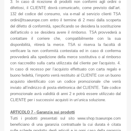
3. In caso di ricezione di prodotti non conformi agli ordini o
difettosi, il CLIENTE dovrà comunicarlo, come previsto dall’art.
132 del codice del consumo, via e-mail al servizio clienti TSA
ordini@tsaeurope.com entro il termine di 2 mesi dalla scoperta
del difetto di conformità, specificando se desidera la sostituzione
dell'articolo o se desidera avere il rimborso. TSA provvederà a
contattare il corriere che, compatibilmente con la sua
disponibilità, ritirerà la merce. TSA si riserva la facoltà di
verificare la non conformità contestata ed in caso di conferma
provvederà alla spedizione della merce sostitutiva o al rimborso
con riaccredito sulla carta utilizzata dal cliente per l'acquisto. 4.
In caso di recesso per l’acquisto effettuato con carta regalo e
buono fedeltà, l’importo verrà restituito al CLIENTE con un buono
acquisto identificato con un codice promozionale che verrà
inviato all’indirizzo di posta elettronica del CLIENTE. Tale codice
promozionale avrà validità di anni 2 e potrà essere utilizzato dal
CLIENTE per i successivi acquisti in un’unica soluzione.
ARTICOLO 7 - Garanzia sui prodotti
Tutti i prodotti presentati sul sito www.shop.tsaeurope.com
beneficiano di una garanzia contrattuale la cui durata è citata
sulle schede prodotto degli articoli e in ogni caso della garanzia